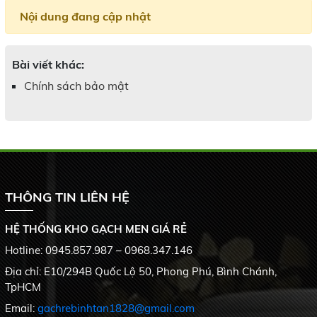
Nội dung đang cập nhật
Bài viết khác:
Chính sách bảo mật
THÔNG TIN LIÊN HỆ
HỆ THỐNG KHO GẠCH MEN GIÁ RẺ
Hotline: 0945.857.987 – 0968.347.146
Địa chỉ: E10/294B Quốc Lộ 50, Phong Phú, Bình Chánh,
TpHCM
Email:
gachrebinhtan1828@gmail.com