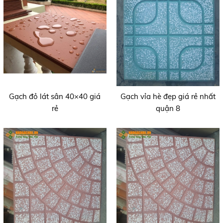
Gạch đỏ lát sân 40×40 giá
Gạch vỉa hè đẹp giá rẻ nhất
rẻ
quận 8