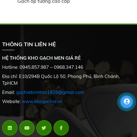
Gạch ốp tường cao cấp
THÔNG TIN LIÊN HỆ
HỆ THỐNG KHO GẠCH MEN GIÁ RẺ
Hotline: 0945.857.987 – 0968.347.146
Địa chỉ: E10/294B Quốc Lộ 50, Phong Phú, Bình Chánh,
TpHCM
Email:
gachrebinhtan1828@gmail.com
Website:
www.khogachre.vn