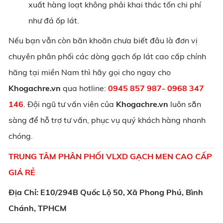
xuất hàng loạt không phải khai thác tốn chi phí
như đá ốp lát.
Nếu bạn vẫn còn băn khoăn chưa biết đâu là đơn vị
chuyên phân phối các dòng gạch ốp lát cao cấp chính
hãng tại miền Nam thì hãy gọi cho ngay cho
Khogachre.vn
qua hotline:
0945 857 987- 0968 347
146
. Đội ngũ tư vấn viên của
Khogachre.vn
luôn sẵn
sàng để hỗ trợ tư vấn, phục vụ quý khách hàng nhanh
chóng.
TRUNG TÂM PHÂN PHỐI VLXD GẠCH MEN CAO CẤP
GIÁ RẺ
Địa Chỉ: E10/294B Quốc Lộ 50, Xã Phong Phú, Bình
Chánh, TPHCM