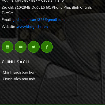
Hotline: 0945.857.987 – 0968.347.146
Địa chỉ: E10/294B Quốc Lộ 50, Phong Phú, Bình Chánh,
TpHCM
Email:
gachrebinhtan1828@gmail.com
Website:
www.khogachre.vn
CHÍNH SÁCH
Chính sách bảo hành
Chính sách bảo mật