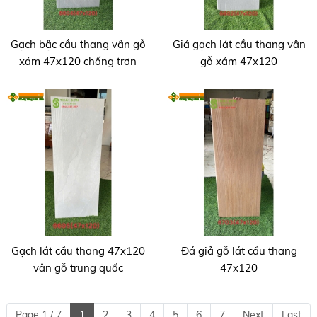
Gạch bậc cầu thang vân gỗ
Giá gạch lát cầu thang vân
xám 47x120 chống trơn
gỗ xám 47x120
Gạch lát cầu thang 47x120
Đá giả gỗ lát cầu thang
vân gỗ trung quốc
47x120
Page 1 / 7
1
2
3
4
5
6
7
Next
Last