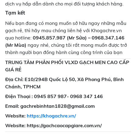
dịch vụ hấp dẫn dành cho mọi đối tượng khách hàng.
Tạm kết
Nếu bạn đang có mong muốn sở hữu ngay những mẫu
gạch rẻ, thì hãy mau chóng liên hệ với Khogachre.vn
qua hotline:
0945.857.987 (Mr Sửa) – 0968.347.146
(Mr Mùa)
ngay nhé, chúng tôi rất mong muốn được trở
thành người bạn đồng hành cùng công trình của bạn
TRUNG TÂM PHÂN PHỐI VLXD GẠCH MEN CAO CẤP
GIÁ RẺ
Địa Chỉ: E10/294B Quốc Lộ 50, Xã Phong Phú, Bình
Chánh, TPHCM
Điện Thoại : 0945 857 987- 0968 347 146
Email: gachrebinhtan1828@gmail.com
Website:
https://khogachre.vn/
Website: https://gachcaocapgiare.com.vn/