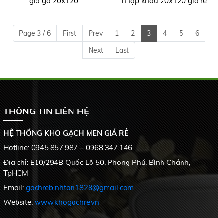
giả gỗ 20x120
nhập khẩu 20x120 giá rẻ
Page 3 / 6
First
Prev
1
2
3
4
5
6
Next
Last
THÔNG TIN LIÊN HỆ
HỆ THỐNG KHO GẠCH MEN GIÁ RẺ
Hotline: 0945.857.987 – 0968.347.146
Địa chỉ: E10/294B Quốc Lộ 50, Phong Phú, Bình Chánh,
TpHCM
Email:
gachrebinhtan1828@gmail.com
Website:
www.khogachre.vn