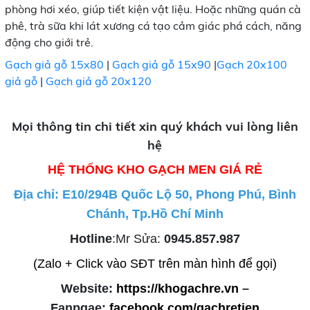
phòng hơi xéo, giúp tiết kiện vật liệu. Hoặc những quán cà
phê, trà sữa khi lát xương cá tạo cảm giác phá cách, năng
động cho giới trẻ.
Gạch giả gỗ 15x80
|
Gạch giả gỗ 15x90
|
Gạch 20x100
giả gỗ
|
Gạch giả gỗ 20x120
Mọi thông tin chi tiết xin quý khách vui lòng liên
hệ
HỆ THỐNG KHO GẠCH MEN GIÁ RẺ
Địa chỉ: E10/294B Quốc Lộ 50, Phong Phú, Bình
Chánh, Tp.Hồ Chí Minh
Hotline
:Mr Sửa:
0945.857.987
(Zalo + Click vào SĐT trên màn hình để gọi)
Website:
https://khogachre.vn
–
Fanpgae:
facebook.com/gachretien