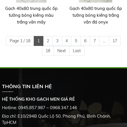
Gạch 40x80 trung quốc ốp
Gạch 40x80 trung quốc ốp
tường bóng kiếng màu
tường bóng kiếng trắng
trắng vân mây
vân đá onyx
Page 1 / 18
1
2
3
4
5
6
7
...
17
18
Next
Last
THÔNG TIN LIÊN HỆ
HỆ THỐNG KHO GẠCH MEN GIÁ RẺ
Hotline: 0945.857.987 – 0968.347.146
Địa chỉ: E10/294B Quốc Lộ 50, Phong Phú, Bình Chánh,
TpHCM