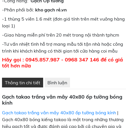
-Công năng:
Gạch Ốp tường
-Phân phối bởi:
kho gạch rẻ.vn
-1 thùng 5 viên 1.6 mét (đơn giá tính trên mét vuông hàng
loại 1)
-Giao hàng miễn phí trên 20 mét trong nội thành tphcm
-Tư vấn nhiệt tình hỗ trợ mang mẫu tới tận nhà hoặc công
trình khi khách không có thời gian tới cửa hàng coi mẫu
Hãy gọi :
0945.857.987
- 0968 347 146
để có giá
tốt hơn nữa
Thông tin chi tiết
Bình luận
Gạch takao trắng vân mây 40x80 ốp tường bóng
kính
Gạch takao trắng vân mây 40x80 ốp tường bóng kính
|
Gạch 40x80 bóng kiếng takao là một trong những thương
hiệu gạch tốt và được đánh giá cao bởi cả chuyên gia và