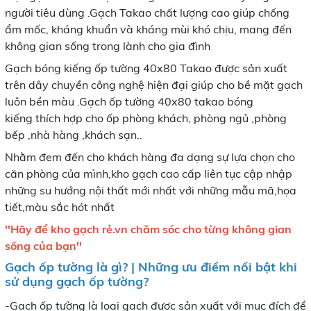
người tiêu dùng .Gạch Takao chất lượng cao giúp chống
ẩm mốc, kháng khuẩn và kháng mùi khó chịu, mang đến
không gian sống trong lành cho gia đình
Gạch bóng kiếng ốp tường 40x80 Takao được sản xuất
trên dây chuyền công nghệ hiện đại giúp cho bề mặt gạch
luôn bền màu .Gạch ốp tường 40x80 takao bóng
kiếng thích hợp cho ốp phòng khách, phòng ngủ ,phòng
bếp ,nhà hàng ,khách sạn..
Nhằm đem đến cho khách hàng đa dạng sự lựa chọn cho
căn phòng của mình,kho gạch cao cấp liên tục cập nhập
những su hướng nội thất mới nhất với những mẫu mã,họa
tiết,màu sắc hót nhất
''Hãy để kho gạch rẻ.vn chăm sóc cho từng không gian
sống của bạn''
Gạch ốp tường là gì? | Những ưu điểm nổi bật khi
sử dụng gạch ốp tường?
-Gạch ốp tường là loại gạch được sản xuất với mục đích để