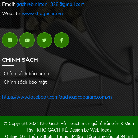
Email:
gachrebinhtan1828@gmail.com
Website:
www.khogachre.vn
CHÍNH SÁCH
Chính sách bảo hành
Chính sách bảo mật
https://www.facebook.com/gachcaocapgiare.com.vn
© Copyright 2021 Kho Gạch Rẻ - Gạch men giá rẻ Sài Gòn & Miền
Tây | KHO GẠCH RẺ. Design by
Web Ideas
Online: 56 Tuần: 23868 Tháng: 34496 Tổng truy cập: 6894188