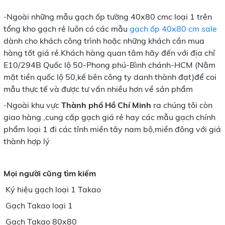
Ngoài những mẫu gạch ốp tường 40x80 cmc loại 1 trên
-
tổng kho gạch rẻ
luôn có các mẫu
gạch ốp 40x80 cm sale
dành cho khách công trình hoặc những khách cần mua
hàng tốt giá rẻ.Khách hàng quan tâm hãy đến với địa chỉ
E10/294B Quốc lộ 50-Phong phú-Bình chánh-HCM (Nằm
mặt tiền quốc lộ 50,kế bên công ty danh thành đạt)để coi
mẫu thực tế và được tư vấn nhiều hơn về sản phẩm
Ngoài khu vực
Thành phố Hồ Chí Minh
ra chúng tôi còn
-
giao hàng ,cung cấp gạch giá rẻ hay các mẫu gạch chính
phẩm loại 1 đi các tỉnh miền tây nam bộ,miền đông với giá
thành hợp lý
Mọi người cũng tìm kiếm
Ký hiệu gạch loại 1 Takao
Gạch Takao loại 1
Gạch Takao 80x80